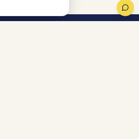
Kontakt
Zentrale Reservierung
04863 95 89 325 00
E-Mail
Kontakt aufnehmen