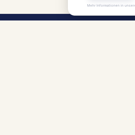
Mehr Informationen in unser
Ho
A
Dein Platz am Meer, in der
Li
Heide oder in den Bergen.
St
Authentisch, herzlich und mit
Li
Charakter.
P
S
Li
S
B
V