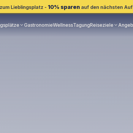
10% sparen
zum Lieblingsplatz -
auf den nächsten Auf
ngsplätze
Gastronomie
Wellness
Tagung
Reiseziele
Angeb