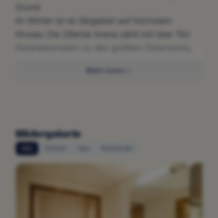
Grund.
Im Winter ist es Skigebiet auf höchstem
Niveau: Die Zillertal Arena zählt mit über 150
Pistenkilometern zu den größten Österreichs,
der Skibus hält direkt in Zell am Ziller.
Mehr lesen
Im Sommer verwandelt sich dieselbe Bergwelt
in ein Wanderparadies mit Almen, Bergseen
und Panoramen, die man nicht so schnell
vergisst. Klettersteige für alle Könner,
Radwege, Mountainbike-Strecken — das
Bildergalerie
Zillertal funktioniert zu jeder Jahreszeit.
Alle
Zimmer
Spa
Restaurant
Der Tirolerhof steht direkt am Dorfplatz von Zell
am Ziller — im Herzen des Tals und gleichzeitig
im Herzen des Ortes. Ein lebhafter Dorfplatz,
echte Tiroler Gastfreundschaft, Cafés und der