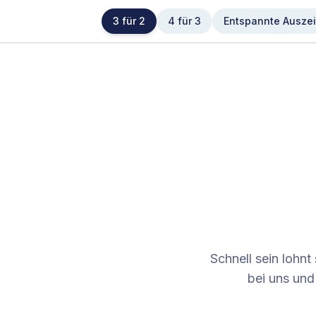
3 für 2
4 für 3
Entspannte Auszei
Schnell sein lohnt
bei uns und