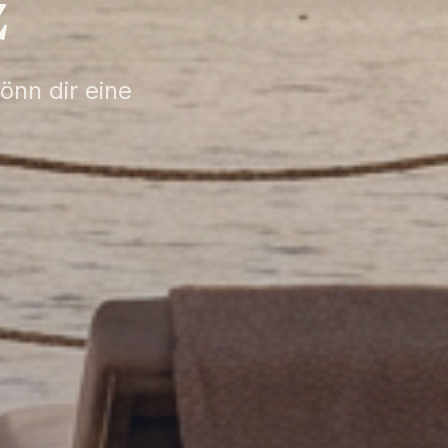
z
nn dir eine