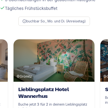
Tägliches Frühstücksbuffet
buchbar So., Mo. und Di. (Anreisetag)
Grömitz
Lieblingsplatz Hotel
S
Wannerhus
B
i
z
Buche jetzt
3 für 2
in deinem Lieblingsplatz