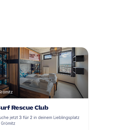
Grömitz
urf Rescue Club
uche jetzt
3 für 2
in deinem Lieblingsplatz
n
Grömitz