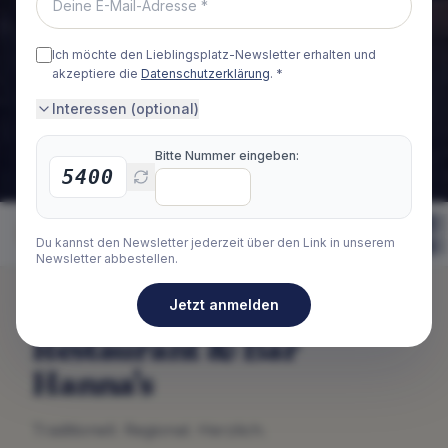
Ich möchte den Lieblingsplatz-Newsletter erhalten und
akzeptiere die
Datenschutzerklärung
. *
Interessen (optional)
Bitte Nummer eingeben:
5400
Übersicht
Galerie
Saunawelt
Restaur
Du kannst den Newsletter jederzeit über den Link in unserem
Newsletter abbestellen.
Jetzt anmelden
Restaurant & Bar
Hanna's
Traditionell. Regional. Herzlich.