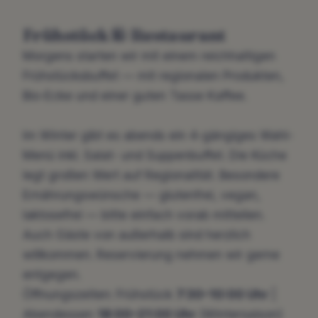
Frühstück & Restaurant
Morgens starten wir mit einem reichhaltigen
Frühstücksbuffet — mit regionalen Produkten,
Bio-Ecke und einer guten Tasse Kaffee.
Im Winter gibt es abends ein 4-gängiges Wahl-
Menü inkl. Salat- und Suppenbuffet. Die Küche
legt großen Wert auf Regionalität. Besondere
Ernährungswünsche — glutenfrei, vegan,
laktosefrei — bitte einfach vorab mitteilen.
Auch Gäste von außerhalb sind herzlich
willkommen. Reservierung nehmen wir gerne
entgegen.
Öffnungszeiten: Frühstück
7:30–10:00 Uhr
|
Abendessen
18:00–21:00 Uhr
(Wintersaison)