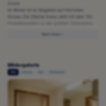
Grund.
Im Winter ist es Skigebiet auf höchstem
Niveau: Die Zillertal Arena zählt mit über 150
Pistenkilometern zu den größten Österreichs,
der Skibus hält direkt in Zell am Ziller.
Mehr lesen
Im Sommer verwandelt sich dieselbe Bergwelt
in ein Wanderparadies mit Almen, Bergseen
und Panoramen, die man nicht so schnell
vergisst. Klettersteige für alle Könner,
Radwege, Mountainbike-Strecken — das
Bildergalerie
Zillertal funktioniert zu jeder Jahreszeit.
Alle
Zimmer
Spa
Restaurant
Der Tirolerhof steht direkt am Dorfplatz von Zell
am Ziller — im Herzen des Tals und gleichzeitig
im Herzen des Ortes. Ein lebhafter Dorfplatz,
echte Tiroler Gastfreundschaft, Cafés und der