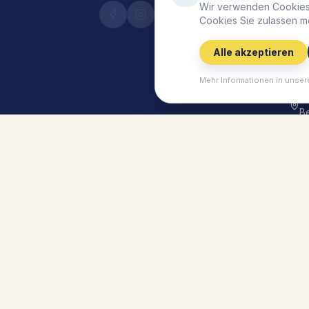
S
Wir verwenden Cookies,
Cookies Sie zulassen m
Li
S
Alle akzeptieren
B
V
Mehr Informationen in unser
M
B
Ti
Li
G
Li
G
©
2026
Lieblingsplatz Hotels.
Alle Rechte vor