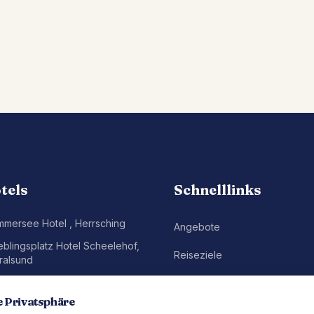
tels
Schnelllinks
mmersee Hotel
,
Herrsching
Angebote
eblingsplatz Hotel Scheelehof
,
Reiseziele
ralsund
eblingsplatz Strandhotel
,
St.
Gutscheine
eter-Ording
e Privatsphäre
Newsletter abonnieren