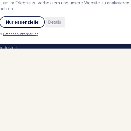
urf Rescue Club
,
Grömitz
 um Ihr Erlebnis zu verbessern und unsere Website zu analysieren
öchten.
Jobs
eblingsplatz Hotel
trandperle
,
Travemünde
Nur essenzielle
Details
Presse
outique Hafen Vieregge
,
ieregge
er
Datenschutzerklärung
einsbur Boutique Hotel
,
endestorf
rolerhof
,
Zell am Ziller
eblingsplatz Hotel Seedeich
,
römitz
eblingsplatz Hotel Wannerhus
,
römitz
behalten.
Impressum
Datenschutz
AGB
Sitemap
Par