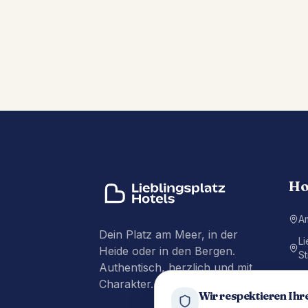
Ho
A
Dein Platz am Meer, in der
Li
Heide oder in den Bergen.
St
Authentisch, herzlich und mit
Li
Charakter.
P
Wir respektieren Ihr