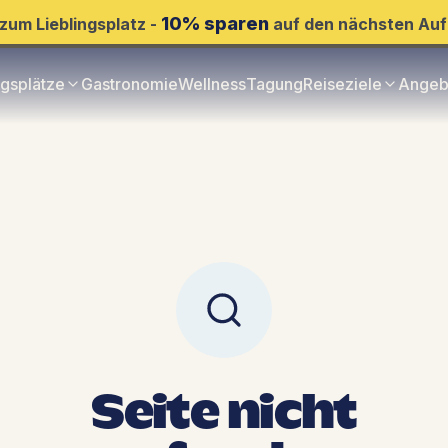
10% sparen
zum Lieblingsplatz -
auf den nächsten Auf
ngsplätze
Gastronomie
Wellness
Tagung
Reiseziele
Angeb
Seite nicht