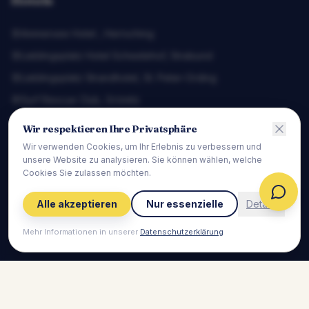
Hotels
Ammersee Hotel
,
Herrsching
Lieblingsplatz Hotel Scheelehof
,
Stralsund
Lieblingsplatz Strandhotel
,
St. Peter-Ording
Surf Rescue Club
,
Grömitz
Lieblingsplatz Hotel Strandperle
,
Travemünde
Wir respektieren Ihre Privatsphäre
Boutique Hafen Vieregge
,
Vieregge
Wir verwenden Cookies, um Ihr Erlebnis zu verbessern und
unsere Website zu analysieren. Sie können wählen, welche
Meinsbur Boutique Hotel
,
Bendestorf
Cookies Sie zulassen möchten.
Tirolerhof
,
Zell am Ziller
Alle akzeptieren
Nur essenzielle
Details
Lieblingsplatz Hotel Seedeich
,
Grömitz
Lieblingsplatz Hotel Wannerhus
,
Grömitz
Mehr Informationen in unserer
Datenschutzerklärung
Schnelllinks