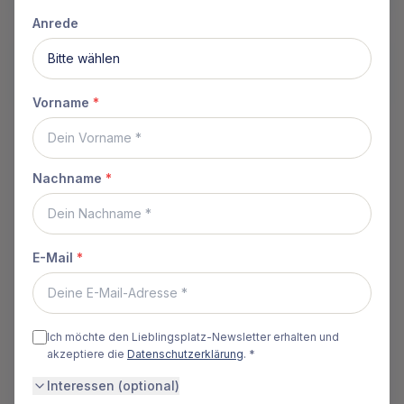
Anrede
Angebote
Vorname
*
Fehler 404 — Falls Sie einen defekten Link entdeckt haben,
lassen Sie es uns wissen
.
Nachname
*
E-Mail
*
Ich möchte den Lieblingsplatz-Newsletter erhalten und
akzeptiere die
Datenschutzerklärung
. *
Interessen (optional)