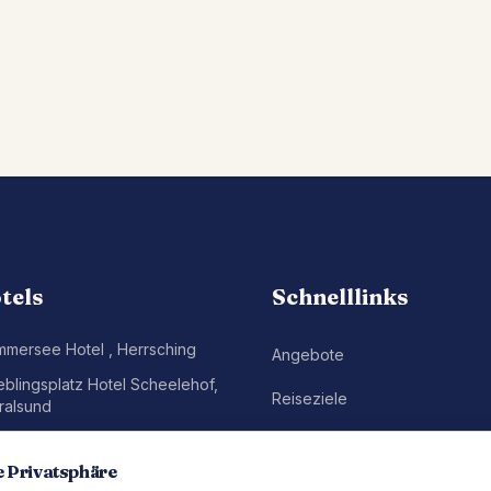
tels
Schnelllinks
mmersee Hotel
,
Herrsching
Angebote
eblingsplatz Hotel Scheelehof
,
Reiseziele
ralsund
eblingsplatz Strandhotel
,
St.
Gutscheine
eter-Ording
e Privatsphäre
Newsletter abonnieren