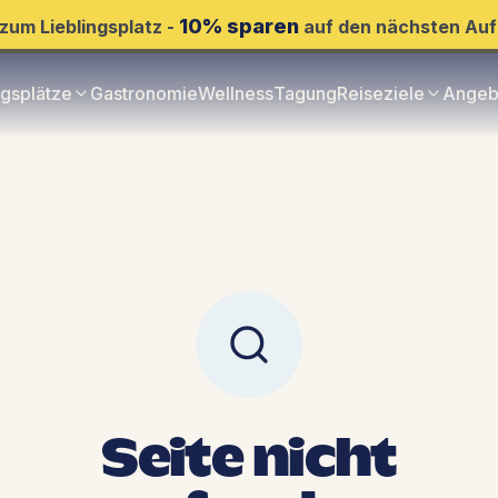
10% sparen
zum Lieblingsplatz -
auf den nächsten Auf
ngsplätze
Gastronomie
Wellness
Tagung
Reiseziele
Angeb
Seite nicht