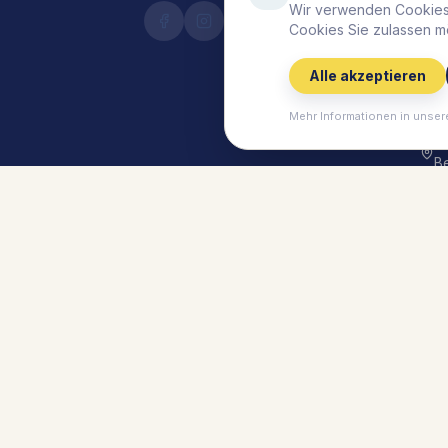
S
Wir verwenden Cookies,
Cookies Sie zulassen m
Li
S
Alle akzeptieren
B
V
Mehr Informationen in unser
M
B
Ti
Li
G
Li
G
©
2026
Lieblingsplatz Hotels.
Alle Rechte vor