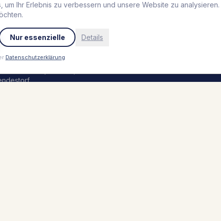
urf Rescue Club
,
Grömitz
 um Ihr Erlebnis zu verbessern und unsere Website zu analysieren
öchten.
Jobs
eblingsplatz Hotel
trandperle
,
Travemünde
Nur essenzielle
Details
Presse
outique Hafen Vieregge
,
ieregge
er
Datenschutzerklärung
einsbur Boutique Hotel
,
endestorf
rolerhof
,
Zell am Ziller
eblingsplatz Hotel Seedeich
,
römitz
eblingsplatz Hotel Wannerhus
,
römitz
behalten.
Impressum
Datenschutz
AGB
Sitemap
Par