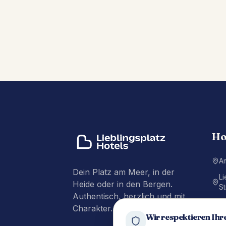
Ho
A
Dein Platz am Meer, in der
Li
Heide oder in den Bergen.
St
Authentisch, herzlich und mit
Li
Charakter.
P
Wir respektieren Ihr