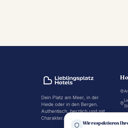
Ho
A
Dein Platz am Meer, in der
Li
Heide oder in den Bergen.
St
Authentisch, herzlich und mit
Li
Charakter.
P
Wir respektieren Ihr