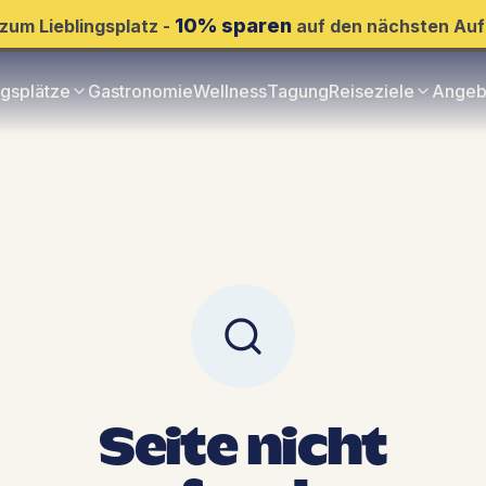
10% sparen
zum Lieblingsplatz -
auf den nächsten Auf
ngsplätze
Gastronomie
Wellness
Tagung
Reiseziele
Angeb
Seite nicht