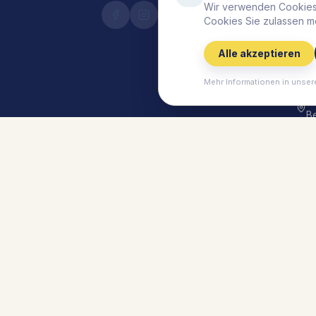
S
Wir verwenden Cookies,
Cookies Sie zulassen m
Li
S
Alle akzeptieren
B
V
Mehr Informationen in unser
M
B
Ti
Li
G
Li
G
©
2026
Lieblingsplatz Hotels.
Alle Rechte vor