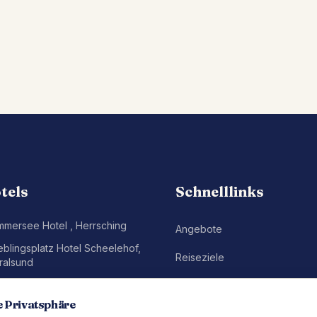
tels
Schnelllinks
mmersee Hotel
,
Herrsching
Angebote
eblingsplatz Hotel Scheelehof
,
Reiseziele
ralsund
eblingsplatz Strandhotel
,
St.
Gutscheine
eter-Ording
e Privatsphäre
Newsletter abonnieren