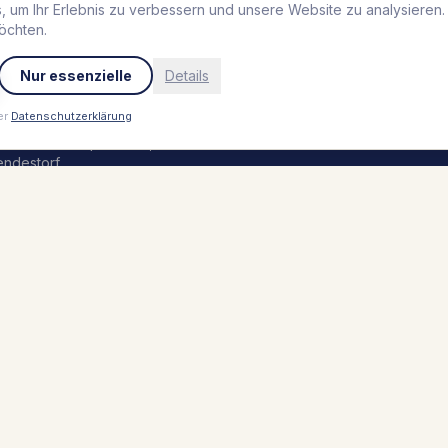
urf Rescue Club
,
Grömitz
 um Ihr Erlebnis zu verbessern und unsere Website zu analysieren
öchten.
Jobs
eblingsplatz Hotel
trandperle
,
Travemünde
Nur essenzielle
Details
Presse
outique Hafen Vieregge
,
ieregge
er
Datenschutzerklärung
einsbur Boutique Hotel
,
endestorf
rolerhof
,
Zell am Ziller
eblingsplatz Hotel Seedeich
,
römitz
eblingsplatz Hotel Wannerhus
,
römitz
behalten.
Impressum
Datenschutz
AGB
Sitemap
Par