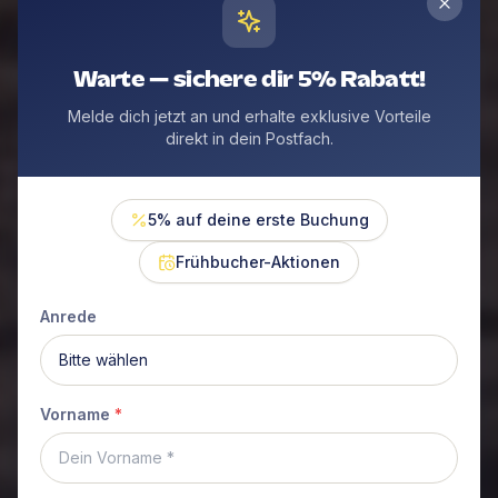
Warte — sichere dir 5% Rabatt!
Melde dich jetzt an und erhalte exklusive Vorteile
direkt in dein Postfach.
5% auf deine erste Buchung
Frühbucher-Aktionen
Anrede
Vorname
*