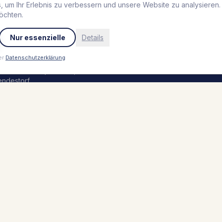
urf Rescue Club
,
Grömitz
 um Ihr Erlebnis zu verbessern und unsere Website zu analysieren
öchten.
Jobs
eblingsplatz Hotel
trandperle
,
Travemünde
Nur essenzielle
Details
Presse
outique Hafen Vieregge
,
ieregge
er
Datenschutzerklärung
einsbur Boutique Hotel
,
endestorf
rolerhof
,
Zell am Ziller
eblingsplatz Hotel Seedeich
,
römitz
eblingsplatz Hotel Wannerhus
,
römitz
behalten.
Impressum
Datenschutz
AGB
Sitemap
Par