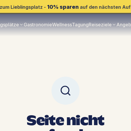
10% sparen
zum Lieblingsplatz -
auf den nächsten Auf
ngsplätze
Gastronomie
Wellness
Tagung
Reiseziele
Angeb
Seite nicht