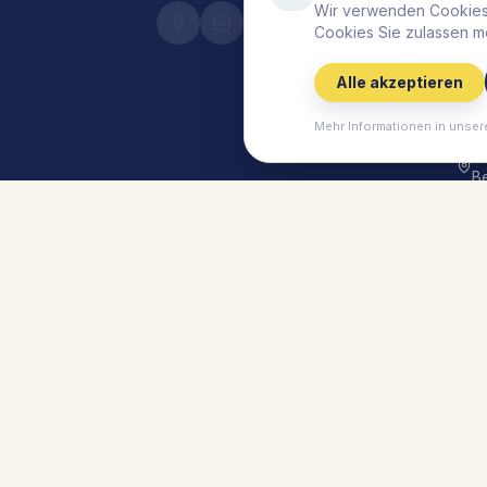
S
Wir verwenden Cookies,
Cookies Sie zulassen m
Li
S
Alle akzeptieren
B
V
Mehr Informationen in unser
M
B
Ti
Li
G
Li
G
©
2026
Lieblingsplatz Hotels.
Alle Rechte vor