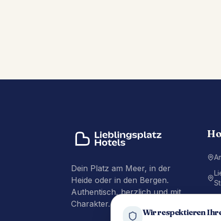
Ho
A
Dein Platz am Meer, in der
Li
Heide oder in den Bergen.
St
Authentisch, herzlich und mit
Li
Charakter.
P
Wir respektieren Ihr