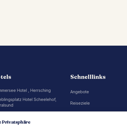
tels
Schnelllinks
mmersee Hotel
,
Herrsching
Angebote
eblingsplatz Hotel Scheelehof
,
Reiseziele
ralsund
eblingsplatz Strandhotel
,
St.
Gutscheine
eter-Ording
e Privatsphäre
Newsletter abonnieren